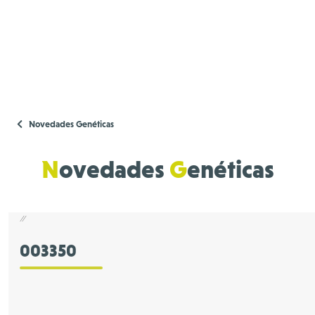
Novedades Genéticas
N
ovedades
G
enéticas
//
003350