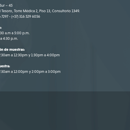
Sur – 45
 Tesoro, Torre Médica 2, Piso 13, Consultorio 1349.
6 7297 - (+57) 316 529 6056
n:
:30 a.m a 5:00 p.m.
 a 4:30 p.m.
ón de muestras:
 7:30am a 12:30pm y 1:30pm a 4:00pm
estra:
 7:30am a 12:00pm y 2:00pm a 3:00pm
gotá
7 316 695 9709