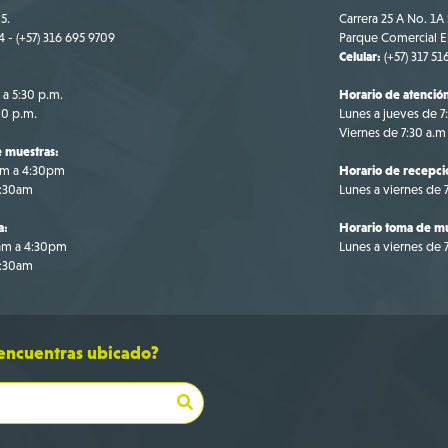
5.
Carrera 25 A No. 1A 
4 - (+57) 316 695 9709
Parque Comercial El
Celular:
(+57) 317 51
 a 5:30 p.m.
Horario de atenció
00 p.m.
Lunes a jueves de 7
Viernes de 7:30 a.m
 muestras:
am a 4:30pm
Horario de recepci
1:30am
Lunes a viernes de
a:
Horario toma de mu
0am a 4:30pm
Lunes a viernes de
1:30am
 encuentras ubicado?
Bo
+5