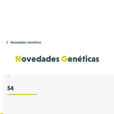
Novedades Genéticas
N
ovedades
G
enéticas
//
54