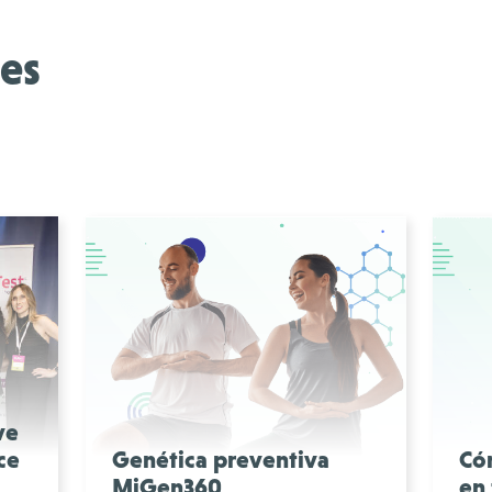
es
ve
ce
Genética preventiva
Có
MiGen360
en