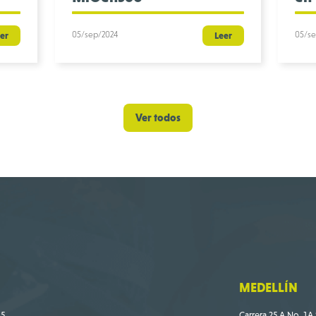
05/sep/2024
05/se
er
Leer
Ver todos
MEDELLÍN
5.
Carrera 25 A No. 1A 