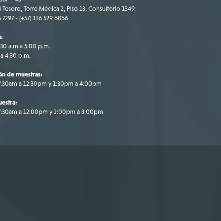
 Tesoro, Torre Médica 2, Piso 13, Consultorio 1349.
6 7297 - (+57) 316 529 6056
n:
:30 a.m a 5:00 p.m.
 a 4:30 p.m.
ón de muestras:
 7:30am a 12:30pm y 1:30pm a 4:00pm
estra:
 7:30am a 12:00pm y 2:00pm a 3:00pm
gotá
7 316 695 9709