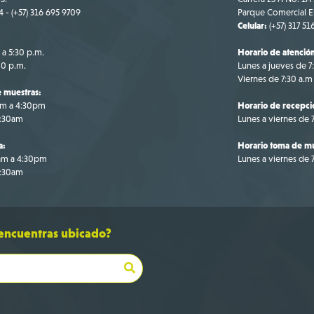
4 - (+57) 316 695 9709
Parque Comercial El
Celular:
(+57) 317 51
 a 5:30 p.m.
Horario de atenció
00 p.m.
Lunes a jueves de 7
Viernes de 7:30 a.m
 muestras:
am a 4:30pm
Horario de recepci
1:30am
Lunes a viernes de
a:
Horario toma de mu
0am a 4:30pm
Lunes a viernes de
1:30am
 encuentras ubicado?
Bo
+5