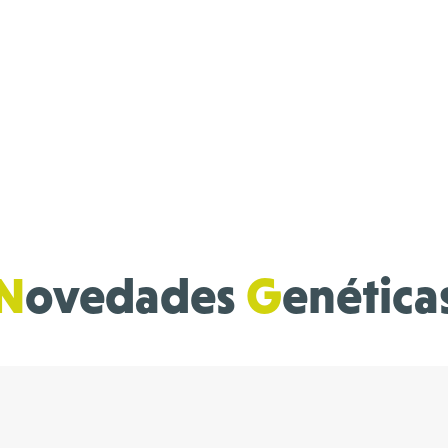
N
ovedades
G
enética