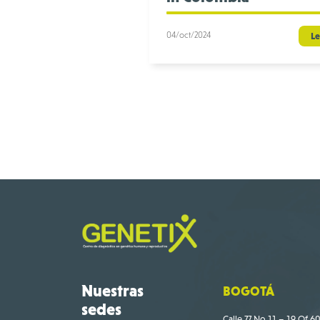
04/oct/2024
Le
Nuestras
BOGOTÁ
sedes
Calle 77 No 11 – 19 Of 60