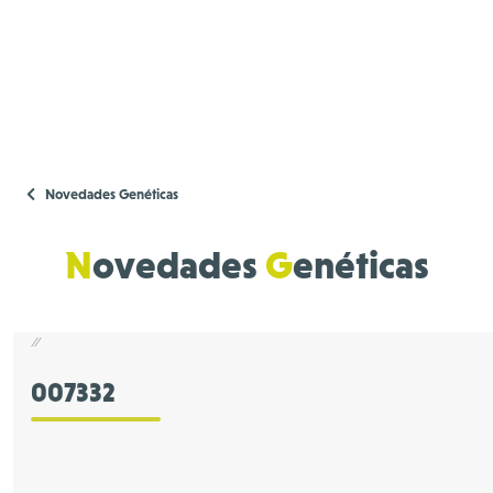
Novedades Genéticas
N
ovedades
G
enéticas
//
007332