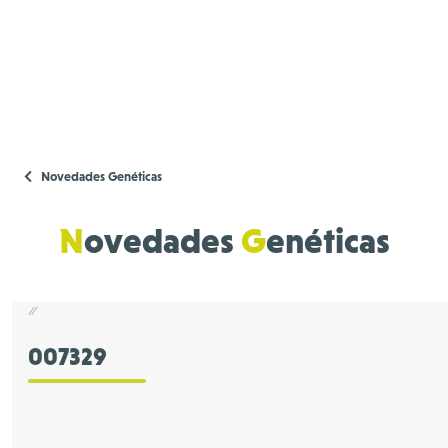
Novedades Genéticas
N
ovedades
G
enéticas
//
007329