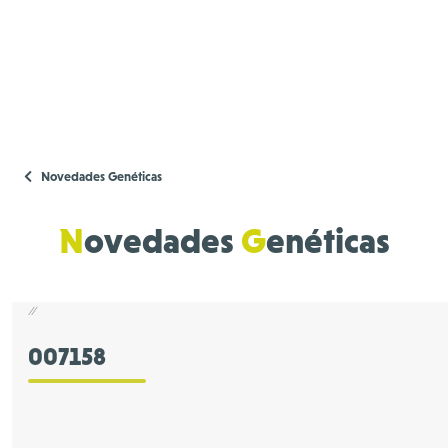
Novedades Genéticas
N
ovedades
G
enéticas
//
007158