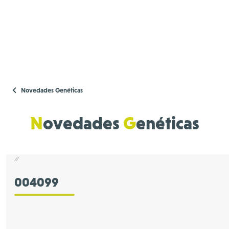
Novedades Genéticas
N
ovedades
G
enéticas
//
004099