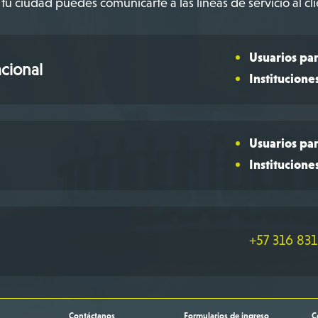
tu ciudad puedes comunicarte a las líneas de servicio al cli
Usuarios par
cional
Institucione
Usuarios par
Institucione
+57 316 831
Contáctanos
Formularios de ingreso
C