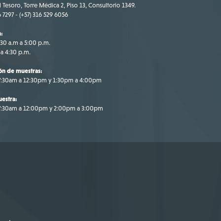
 Tesoro, Torre Médica 2, Piso 13, Consultorio 1349.
6 7297 - (+57) 316 529 6056
n:
:30 a.m a 5:00 p.m.
 a 4:30 p.m.
ón de muestras:
 7:30am a 12:30pm y 1:30pm a 4:00pm
estra:
 7:30am a 12:00pm y 2:00pm a 3:00pm
gotá
7 316 695 9709