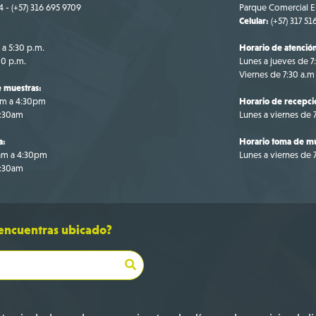
4 - (+57) 316 695 9709
Parque Comercial El
Celular:
(+57) 317 51
 a 5:30 p.m.
Horario de atenció
00 p.m.
Lunes a jueves de 7
Viernes de 7:30 a.m
 muestras:
am a 4:30pm
Horario de recepci
1:30am
Lunes a viernes de
a:
Horario toma de mu
0am a 4:30pm
Lunes a viernes de
1:30am
 encuentras ubicado?
Bo
+5