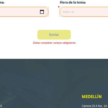
ma:
Hora de la toma:
Enviar
Debes completar campos obligatorios
MEDELLÍN
5.
Carrera 25 A No. 1A 